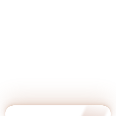
Idosos com perda de memória ou outras
funções mentais;
Adultos com dificuldades cognitivas no
trabalho, estudos ou na rotina;
Quem já realizou uma avaliação
neuropsicológica e precisa de um plano de
intervenção.
AGENDAR AVALIAÇÃO!