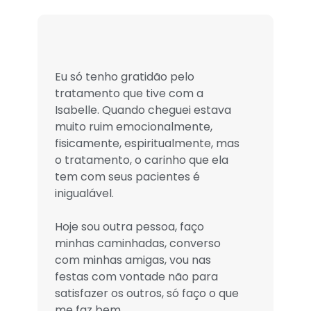
"Hoje sou outra pessoa"
"Ho
saú
Eu só tenho gratidão pelo
tratamento que tive com a
Me 
Isabelle. Quando cheguei estava
pro
muito ruim emocionalmente,
nom
fisicamente, espiritualmente, mas
int
o tratamento, o carinho que ela
tod
tem com seus pacientes é
mel
inigualável.
Que
Hoje sou outra pessoa, faço
tra
minhas caminhadas, converso
sem
com minhas amigas, vou nas
festas com vontade não para
satisfazer os outros, só faço o que
me faz bem.