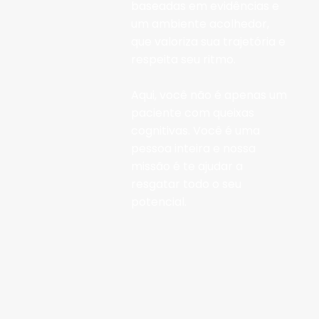
baseadas em evidências e
um ambiente acolhedor,
que valoriza sua trajetória e
respeita seu ritmo.
Aqui, você não é apenas um
paciente com queixas
cognitivas. Você é uma
pessoa inteira e nossa
missão é te ajudar a
resgatar todo o seu
potencial.
Nossa equipe é formada pelas