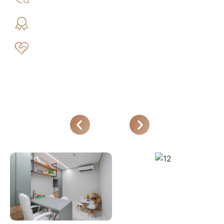
apenas suas partes.
Excelência nos procedimentos.
Promover Autonomia em saúde. Para que
você não dependa de nós.
Nosso espaço.